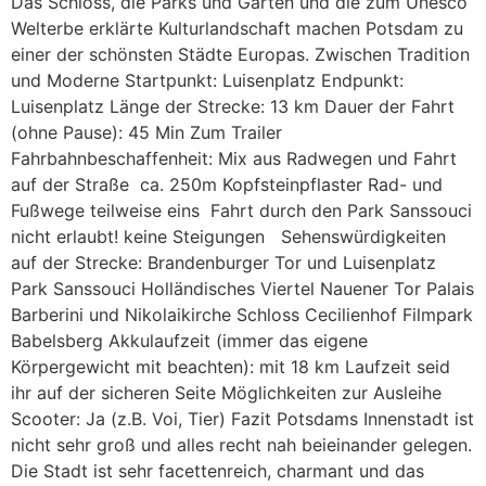
Das Schloss, die Parks und Gärten und die zum Unesco
Welterbe erklärte Kulturlandschaft machen Potsdam zu
einer der schönsten Städte Europas. Zwischen Tradition
und Moderne Startpunkt: Luisenplatz Endpunkt:
Luisenplatz Länge der Strecke: 13 km Dauer der Fahrt
(ohne Pause): 45 Min Zum Trailer
Fahrbahnbeschaffenheit: Mix aus Radwegen und Fahrt
auf der Straße ca. 250m Kopfsteinpflaster Rad- und
Fußwege teilweise eins Fahrt durch den Park Sanssouci
nicht erlaubt! keine Steigungen Sehenswürdigkeiten
auf der Strecke: Brandenburger Tor und Luisenplatz
Park Sanssouci Holländisches Viertel Nauener Tor Palais
Barberini und Nikolaikirche Schloss Cecilienhof Filmpark
Babelsberg Akkulaufzeit (immer das eigene
Körpergewicht mit beachten): mit 18 km Laufzeit seid
ihr auf der sicheren Seite Möglichkeiten zur Ausleihe
Scooter: Ja (z.B. Voi, Tier) Fazit Potsdams Innenstadt ist
nicht sehr groß und alles recht nah beieinander gelegen.
Die Stadt ist sehr facettenreich, charmant und das